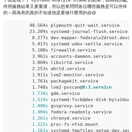
systemd-analyze blame
停用服務結果又要重灌，所以想來問問各位哪些服務是可以停掉
的～因為有的真的不知道他是要做什麼用的@@
         48
.564s
plymouth-quit-wait
.service
         23
.209s
systemd-journal-flush
.service
          8
.277s
dev-mapper-fedora
\
x2droot
.devi
          5
.417s
systemd-udev-settle
.service
          5
.180s
firewalld
.service
          3
.961s
accounts-daemon
.service
          3
.060s
libvirtd
.service
          2
.253s
abrtd
.service
          1
.911s
lvm2-monitor
.service
          1
.763s
packagekit
.service
          1
.748s
lvm2-pvscan
@
8:3.service
1.734s
 gdm.service

1.514s
 systemd-fsck@dev-disk-by\x2duu
1.480s
 gssproxy.service

1.404s
 fedora-readonly.service

1.261s
 chronyd.service

1.222s
 proc-fs-nfsd.mount

1.161s
 systemd-tmpfiles-setup-dev.serv