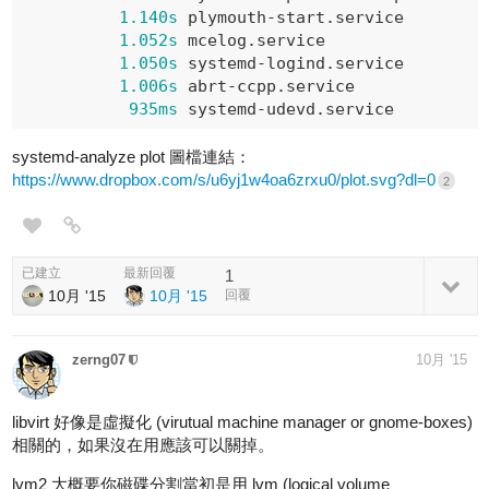
1.140s
 plymouth-start.service

1.052s
 mcelog.service

1.050s
 systemd-logind.service

1.006s
 abrt-ccpp.service

935ms
 systemd-udevd.service
systemd-analyze plot 圖檔連結：
https://www.dropbox.com/s/u6yj1w4oa6zrxu0/plot.svg?dl=0
2
已建立
最新回覆
1
10月 '15
10月 '15
回覆
zerng07
10月 '15
libvirt 好像是虛擬化 (virutual machine manager or gnome-boxes)
相關的，如果沒在用應該可以關掉。
lvm2 大概要你磁碟分割當初是用 lvm (logical volume