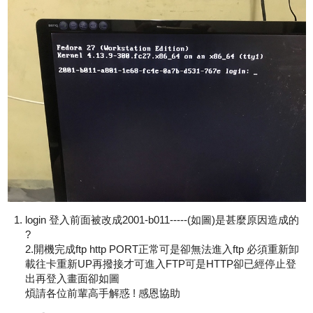
login 登入前面被改成2001-b011-----(如圖)是甚麼原因造成的
?
2.開機完成ftp http PORT正常可是卻無法進入ftp 必須重新卸
載往卡重新UP再撥接才可進入FTP可是HTTP卻已經停止登
出再登入畫面卻如圖
煩請各位前輩高手解惑 ! 感恩協助