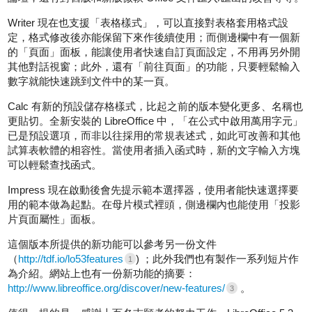
Writer 現在也支援「表格樣式」，可以直接對表格套用格式設
定，格式修改後亦能保留下來作後續使用；而側邊欄中有一個新
的「頁面」面板，能讓使用者快速自訂頁面設定，不用再另外開
其他對話視窗；此外，還有「前往頁面」的功能，只要輕鬆輸入
數字就能快速跳到文件中的某一頁。
Calc 有新的預設儲存格樣式，比起之前的版本變化更多、名稱也
更貼切。全新安裝的 LibreOffice 中，「在公式中啟用萬用字元」
已是預設選項，而非以往採用的常規表述式，如此可改善和其他
試算表軟體的相容性。當使用者插入函式時，新的文字輸入方塊
可以輕鬆查找函式。
Impress 現在啟動後會先提示範本選擇器，使用者能快速選擇要
用的範本做為起點。在母片模式裡頭，側邊欄內也能使用「投影
片頁面屬性」面板。
這個版本所提供的新功能可以參考另一份文件
（
http://tdf.io/lo53features
) ；此外我們也有製作一系列短片作
1
為介紹。網站上也有一份新功能的摘要：
http://www.libreoffice.org/discover/new-features/
。
3