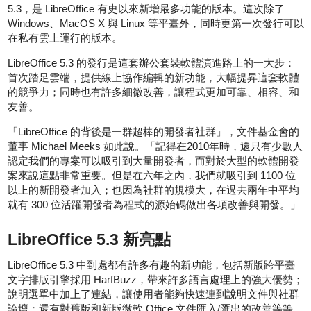
5.3，是 LibreOffice 有史以來新增最多功能的版本。這次除了
Windows、MacOS X 與 Linux 等平臺外，同時更第一次發行可以
在私有雲上運行的版本。
LibreOffice 5.3 的發行是這套辦公套裝軟體演進路上的一大步：
首次踏足雲端，提供線上協作編輯的新功能，大幅提昇這套軟體
的競爭力；同時也有許多細微改善，讓程式更加可靠、相容、和
友善。
「LibreOffice 的背後是一群超棒的開發者社群」，文件基金會的
董事 Michael Meeks 如此說。「記得在2010年時，還只有少數人
認定我們的專案可以吸引到大量開發者，而對於大型的軟體開發
案來說這點非常重要。但是在六年之內，我們就吸引到 1100 位
以上的新開發者加入；也因為社群的規模大，在過去兩年中平均
就有 300 位活躍開發者為程式的源始碼做出各項改善與開發。」
LibreOffice 5.3 新亮點
LibreOffice 5.3 中到處都有許多有趣的新功能，包括新版跨平臺
文字排版引擎採用 HarfBuzz，帶來許多語言處理上的強大優勢；
說明選單中加上了連結，讓使用者能夠快速連到說明文件與社群
論壇；還有對舊版和新版微軟 Office 文件匯入/匯出的改善等等。