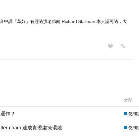
「革奴」有經過洪老師向 Richard Stallman 本人認可過，大
分類
 無法運作？
使用
filter-chain 達成實現虛擬環繞
使用