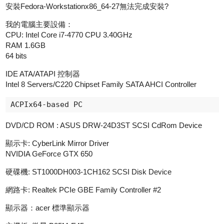
安裝Fedora-Workstationx86_64-27無法完成安裝?
我的電腦主要設備：
CPU: Intel Core i7-4770 CPU 3.40GHz
RAM 1.6GB
64 bits
IDE ATA/ATAPI 控制器
Intel 8 Servers/C220 Chipset Family SATA AHCI Controller
ACPIx64-based PC
DVD/CD ROM : ASUS DRW-24D3ST SCSI CdRom Device
顯示卡: CyberLink Mirror Driver
NVIDIA GeForce GTX 650
硬碟機: ST1000DH003-1CH162 SCSI Disk Device
網路卡: Realtek PCIe GBE Family Controller
#2
顯示器：acer 標準顯示器