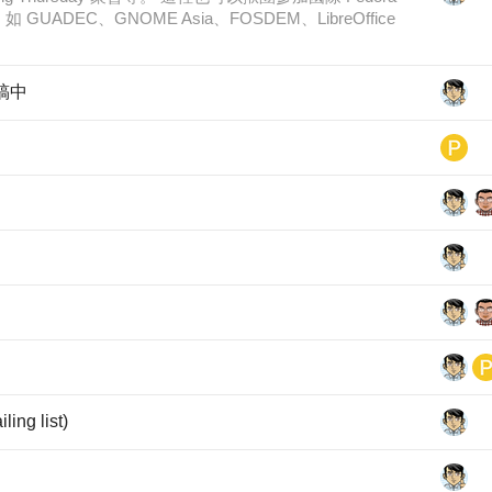
ADEC、GNOME Asia、FOSDEM、LibreOffice
徵稿中
g list)